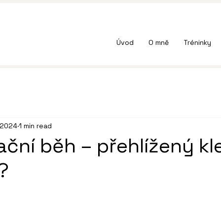
Úvod
O mně
Tréninky
 2024
1 min read
ční běh – přehlížený kl
?