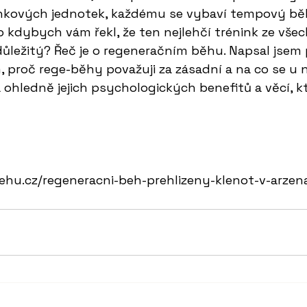
inkových jednotek, každému se vybaví tempový běh,
 kdybych vám řekl, že ten nejlehčí trénink ze všech
ůležitý? Řeč je o regeneračním běhu. Napsal jsem 
, proč rege-běhy považuji za zásadní a na co se u
ohledně jejich psychologických benefitů a věcí, k
ehu.cz/regeneracni-beh-prehlizeny-klenot-v-arzen