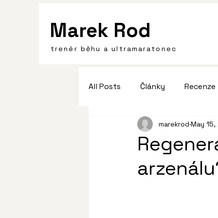
Marek Rod
trenér běhu a ultramaratonec
All Posts
Články
Recenze
marekrod
May 15,
Regenera
arzenálu