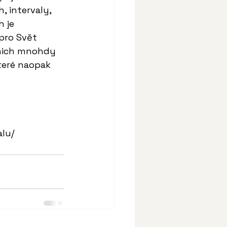
 intervaly, 
 je 
pro Svět 
 nich mnohdy 
teré naopak 
alu/