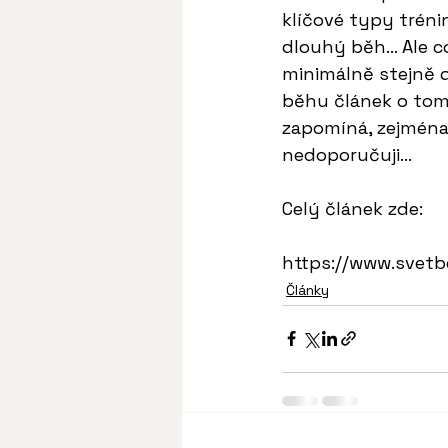
klíčové typy trén
dlouhý běh… Ale co
minimálně stejně d
běhu článek o tom
zapomíná, zejména 
nedoporučuji...
Celý článek zde:
https://www.svetb
Články