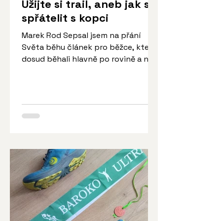
Užijte si trail, aneb jak se
spřátelit s kopci
Marek Rod Sepsal jsem na přání
Světa běhu článek pro běžce, kteří
dosud běhali hlavně po rovině a nyní
pocítili volání hor... Anebo pro...