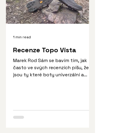
1 min read
Recenze Topo Vista
Marek Rod Sám se bavím tím, jak
často ve svých recenzích píšu, že
jsou ty které boty univerzální a
poslouží skoro všem. Ano, mám ve...