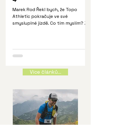
Marek Rod Řekl bych, že Topo
Athletic pokračuje ve své
smysluplné jízdě. Co tím myslím? Že
novinky zkouší na nových
modelových řadách, zatímco
ustálené modelové řady nabízí v
zásadě to, co od nich lidé očekávají.
MTN Racer 4 je přesně ten případ.
Rozdíly oproti předchozí generaci tu
rozhodně jsou a podíváme se na ně
Více článků...
jen o pár řádků níže, ale nemění
"ducha boty", tedy její zaměření a
očekávané vlastnosti. A jestli něco,
stává se ještě věrnější původním
verzím a tedy vůbec svém