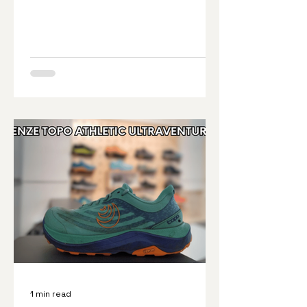
novinky zkouší na nových
modelových řadách, zatímco
ustálené modelové řady nabízí v
zásadě to, co od nich lidé očekávají.
MTN Racer 4 je přesně ten případ.
Rozdíly oproti předchozí generaci tu
rozhodně jsou a podíváme se na ně
jen o pár řádků níže, ale nemění
"ducha boty", tedy její zaměření a
očekávané vlastnosti. A jestli něco,
stává se ještě věrnější původním
verzím a tedy vůbec svém
1 min read