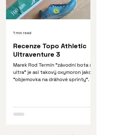
1 min read
Recenze Topo Athletic
Ultraventure 3
Marek Rod Termín “závodní bota na
ultra” je asi takový oxymoron jako
“objemovka na dráhové sprinty”. Je
to termín tak nicneříkající, že...