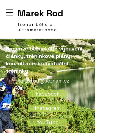
Marek Rod
trenér běhu a
ultramaratonec
Recenze běžeckého vybavení,
články, tréninkové plány,
konzultace, individuální
tréninky
marekrod@seznam.cz
Facebook
Instagram
YouTube