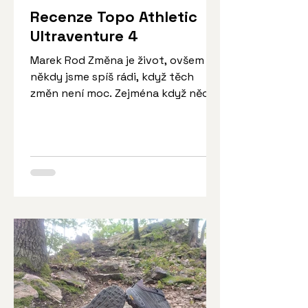
Recenze Topo Athletic
Ultraventure 4
Marek Rod Změna je život, ovšem
někdy jsme spíš rádi, když těch
změn není moc. Zejména když něco
už dávno funguje tak, jak má…
Topo...