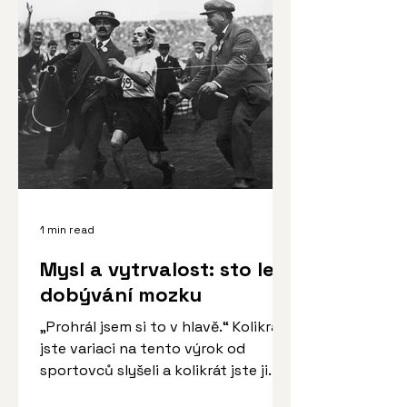
1 min read
Mysl a vytrvalost: sto let
dobývání mozku
„Prohrál jsem si to v hlavě.“ Kolikrát
jste variaci na tento výrok od
sportovců slyšeli a kolikrát jste ji
sami řekli? Případně...