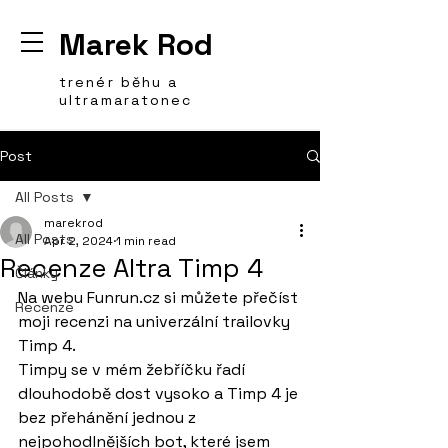
Marek Rod
trenér běhu a
ultramaratonec
Post
All Posts
marekrod
All Posts
Apr 2, 2024
1 min read
Recenze Altra Timp 4
Články
Na webu 
Funrun.cz
 si můžete přečíst 
Recenze
moji recenzi na univerzální trailovky 
Timp 4.
Timpy se v mém žebříčku řadí 
dlouhodobě dost vysoko a Timp 4 je 
bez přehánění jednou z
nejpohodlnějších bot, které jsem 